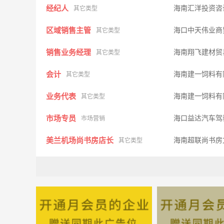
经纪人
海南汇洋投资咨
其它类型
区域销售主管
海口中天伟业商
其它类型
销售业务经理
海南翔飞建材贸
其它类型
会计
海南建一饲料有
其它类型
业务代表
海南建一饲料有
其它类型
市场专员
海口益达汽车驾
市场营销
美兰机场尚书房店长
海南超联尚书房
其它类型
教练员
海口益达汽车驾
其他类型
销售代表
海南链家旅居产
市场营销
会计
海南锋达彩印有
其它类型