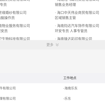
专员
销售业务经理
金世缘婚纱有限公司
· 海口中天伟业商贸有限公司
电脑操作员
区域销售主管
兆南物业服务有限公司
· 海南钧达汽车饰件有限公司
保安员
环安专员
人事专管员
新卫生物科技有限公司
· 海南锋达彩印有限公司
理
技术总监
会计
业务经理
更多
工作地点
件有限公司
-海南乐东
理有限公司
-乐东