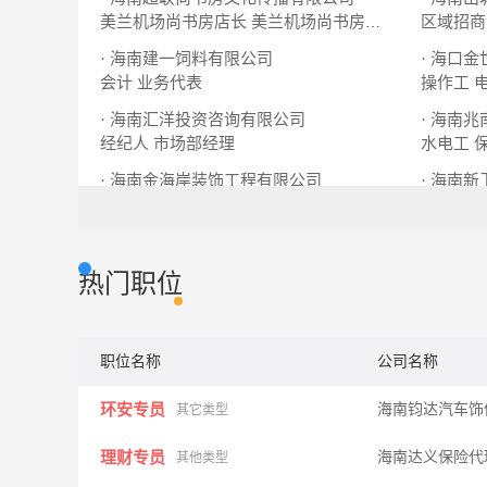
美兰机场尚书房店长
美兰机场尚书房营业员
区域招商
· 海南建一饲料有限公司
· 海口
会计
业务代表
操作工
· 海南汇洋投资咨询有限公司
· 海南
经纪人
市场部经理
水电工
· 海南金海岸装饰工程有限公司
· 海南
水电工
总经理助
热门职位
职位名称
公司名称
环安专员
海南钧达汽车饰
其它类型
理财专员
海南达义保险代
其他类型