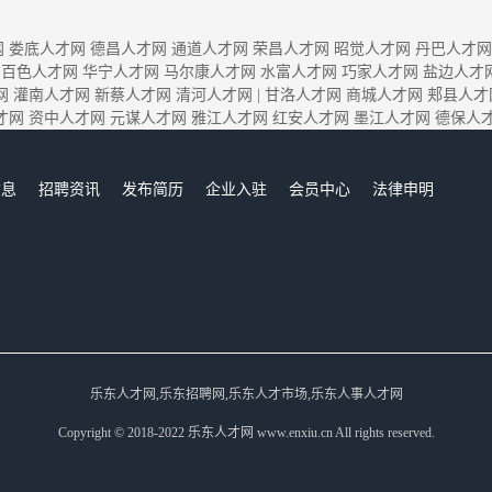
网
娄底人才网
德昌人才网
通道人才网
荣昌人才网
昭觉人才网
丹巴人才网
百色人才网
华宁人才网
马尔康人才网
水富人才网
巧家人才网
盐边人才
网
灌南人才网
新蔡人才网
清河人才网
|
甘洛人才网
商城人才网
郏县人才
才网
资中人才网
元谋人才网
雅江人才网
红安人才网
墨江人才网
德保人
信息
招聘资讯
发布简历
企业入驻
会员中心
法律申明
们
乐东人才网,乐东招聘网,乐东人才市场,乐东人事人才网
Copyright © 2018-2022 乐东人才网 www.enxiu.cn All rights reserved.