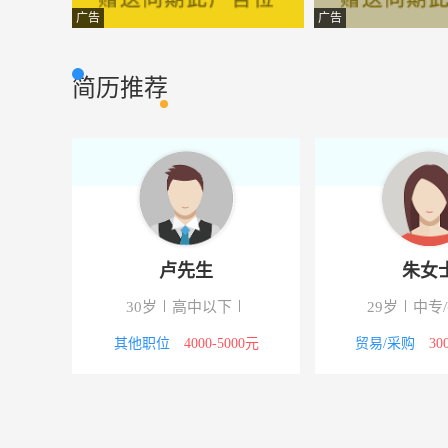
水电工
海南兆南物业服
其它类型
广告
广告
操作工
海口金世缘婚纱
其它类型
简历推荐
人事专管员
海南钧达汽车饰
其它类型
电脑操作员（统计）
海南红扬汽车销
其它类型
电脑操作员
海口金世缘婚纱
其它类型
高尔夫专卖店店员
海口文轩高尔夫
其它类型
卢先生
朱女
技术员
海南程锦网络科
其它类型
30岁
高中以下
29岁
中专
总经理助理
海南新卫生物科
其它类型
00元
其他职位
4000-5000元
贸易/采购
30