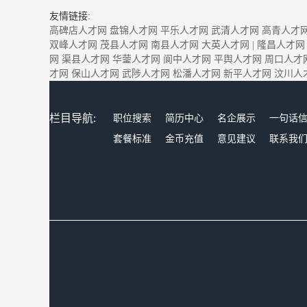
友情链接:
高碑店人才网
盘锦人才网
平乐人才网
武清人才网
高青人才
双峰人才网
茂县人才网
南县人才网
大英人才网
|
隆昌人才网
网
渠县人才网
华蓥人才网
阆中人才网
平舆人才网
周口人才
才网
保山人才网
武陟人才网
松潘人才网
新平人才网
汶川人
栏目导航:
职位搜索
简历中心
名企展示
一句话
套餐标准
金币充值
意见建议
联系我